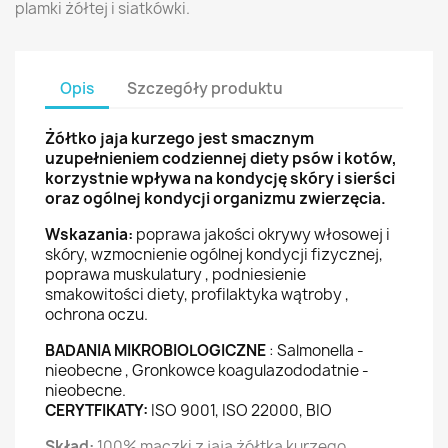
plamki żółtej i siatkówki.
Opis
Szczegóły produktu
Żółtko jaja kurzego jest smacznym
uzupełnieniem codziennej diety psów i kotów,
korzystnie wpływa na kondycję skóry i sierści
oraz ogólnej kondycji organizmu zwierzęcia.
Wskazania:
poprawa jakości okrywy włosowej i
skóry, wzmocnienie ogólnej kondycji fizycznej,
poprawa muskulatury , podniesienie
smakowitości diety, profilaktyka wątroby ,
ochrona oczu.
BADANIA MIKROBIOLOGICZNE
: Salmonella -
nieobecne , Gronkowce koagulazododatnie -
nieobecne.
CERYTFIKATY:
ISO 9001, ISO 22000, BIO
Skład:
100% mączki z jaja żółtka kurzego