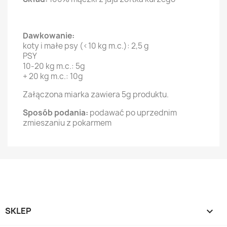
Dawkowanie:
koty i małe psy (<10 kg m.c.): 2,5 g
PSY
10-20 kg m.c.: 5g
+ 20 kg m.c.: 10g
Załączona miarka zawiera 5g produktu.
Sposób podania:
podawać po uprzednim
zmieszaniu z pokarmem
SKLEP
