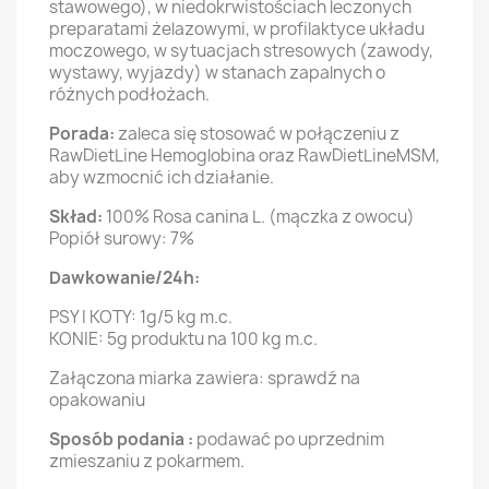
stawowego), w niedokrwistościach leczonych
preparatami żelazowymi, w profilaktyce układu
moczowego, w sytuacjach stresowych (zawody,
wystawy, wyjazdy) w stanach zapalnych o
różnych podłożach.
Porada:
zaleca się stosować w połączeniu z
RawDietLine Hemoglobina oraz RawDietLineMSM,
aby wzmocnić ich działanie.
Skład:
100% Rosa canina L. (mączka z owocu)
Popiół surowy: 7%
Dawkowanie/24h:
PSY I KOTY: 1g/5 kg m.c.
KONIE: 5g produktu na 100 kg m.c.
Załączona miarka zawiera: sprawdź na
opakowaniu
Sposób podania :
podawać po uprzednim
zmieszaniu z pokarmem.