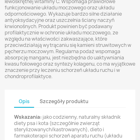
lewoskrętnej witaminy C. Wspomaga prawidłowe
funkcjonowanie układu moczowego oraz układu
odpornościowego. Wykazuje bardzo silne działanie
antyoksydacyjne oraz uszczelnia ściany naczyń
krwionośnych. Produkt powinien być podawany
profilaktycznie w ochronie układu moczowego, ze
względu na właściwości zakwaszające, które
przeciwdziałają wytrącaniu się kamieni struwitowych w
pęcherzu moczowym. Regularna podaż wspomaga
absorpcję manganu, jest niezbędna do uaktywniania
kwasu foliowego oraz syntezy kolagenu, co ma wyjątkowe
znaczenie przy leczeniu schorzeń układu ruchu i w
chondroprofilaktyce.
Opis
Szczegóły produktu
Wskazania:
jako codzienny, naturalny składnik
diety psa i kota (szczególnie zwierząt
sterylizowanych/kastrowanych), dieto i
farmakoterapii schorzeń aparatu ruchu (układu