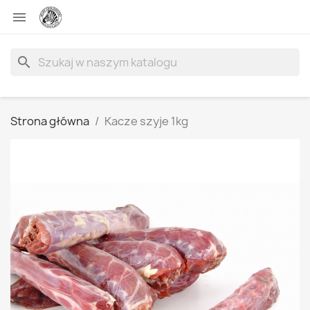

search
Strona główna
Kacze szyje 1kg