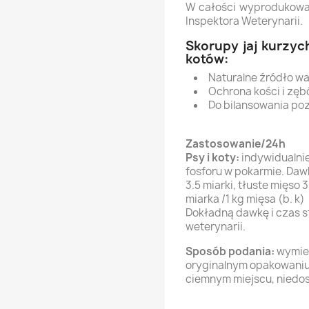
W całości wyprodukowa
Inspektora Weterynarii.
Skorupy jaj kurzyc
kotów:
Naturalne źródło w
Ochrona kości i zę
Do bilansowania poz
Zastosowanie/24h
Psy i koty:
indywidualni
fosforu w pokarmie. Da
3.5 miarki, tłuste mięso 
miarka /1 kg mięsa (b. k)
Dokładną dawkę i czas s
weterynarii.
Sposób podania:
wymie
oryginalnym opakowaniu
ciemnym miejscu, niedos