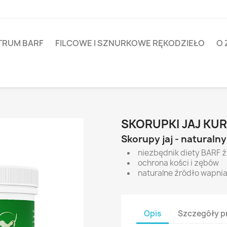
TRUM BARF
FILCOWE I SZNURKOWE RĘKODZIEŁO
O 
g
SKORUPKI JAJ KU
Skorupy jaj - naturaln
niezbędnik diety BARF 
ochrona kości i zębów
naturalne źródło wapni
Opis
Szczegóły p