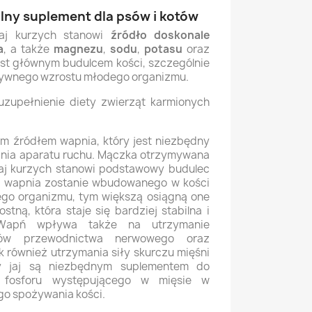
alny suplement dla psów i kotów
aj kurzych stanowi
źródło doskonale
a
, a także
magnezu
,
sodu
,
potasu
oraz
est głównym budulcem kości, szczególnie
ywnego wzrostu młodego organizmu.
uzupełnienie diety zwierząt karmionych
ym źródłem wapnia, który jest niezbędny
nia aparatu ruchu. Mączka otrzymywana
jaj kurzych stanowi podstawowy budulec
ej wapnia zostanie wbudowanego w kości
go organizmu, tym większą osiągną one
tną, która staje się bardziej stabilna i
Wapń wpływa także na utrzymanie
sów przewodnictwa nerwowego oraz
k również utrzymania siły skurczu mięśni
py jaj są niezbędnym suplementem do
u fosforu występującego w mięsie w
o spożywania kości.