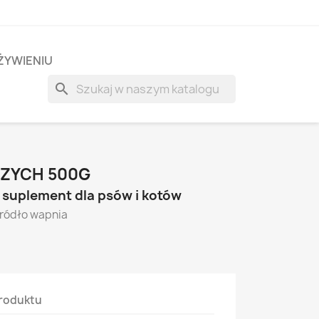
ŻYWIENIU
search
RZYCH 500G
y suplement dla psów i kotów
źródło wapnia
a
roduktu