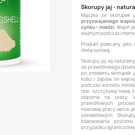
Skorupy jaj - natur
Mączka ze skorupek j
przyswajalnego wapni
cynku
i
miedzi
. Wapń j
ważnym podczas intens
Produkt polecany jako 
dietą surową.
Skorupy jaj są naturaln
do prawidłowego działa
po zmieleniu skorupek 
kości i zębów. Im więc
podczas wzrostu młode
tzw. szczytową masę kos
odporna na urazy. 
prawidłowych proce
miarowej pracy serca ja
szkieletowych. Skoru
bilansowania poziom
przypadku ograniczoneg