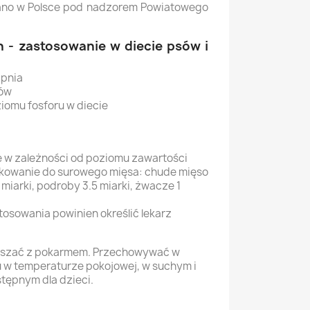
no w Polsce pod nadzorem Powiatowego
h - zastosowanie w diecie psów i
apnia
bów
iomu fosforu w diecie
e w zależności od poziomu zawartości
wkowanie do surowego mięsa: chude mięso
3 miarki, podroby 3.5 miarki, żwacze 1
tosowania powinien określić lekarz
szać z pokarmem. Przechowywać w
 w temperaturze pokojowej, w suchym i
tępnym dla dzieci.